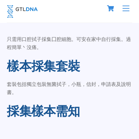
Skip
Cart
Men
to
content
只需用口腔拭子採集囗腔細胞。可安在家中自行採集。過
程簡單丶沒痛。
樣本採集套裝
套裝包括獨立包裝無菌拭子，小瓶，信封，申請表及說明
書。
採集樣本需知