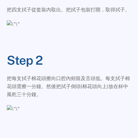
把四支拭子從套裝內取出。把拭子包裝打開，取得拭子。
Step 2
把每支拭子棉花頭擦向口腔內頰留及舌頭低。每支拭子棉
花頭需擦一分鐘。然後把拭子倒頭(棉花頭向上)放在杯中
風乾三十分鐘。