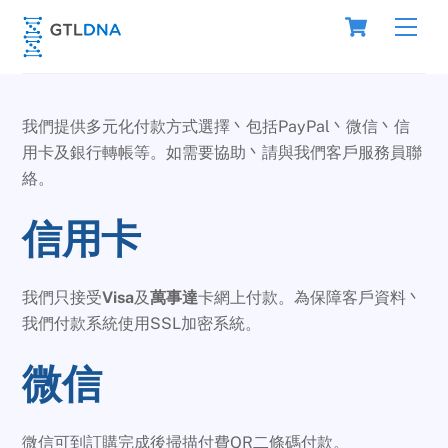
Skip
Cart
Men
to
content
我們提供多元化付款方式選擇丶包括PayPal丶微信丶信
用卡及銀行轉帳等。如需要協助丶請與我們客戶服務員聯
絡。
信用卡
我們只接受
Visa
及
萬事達
卡網上付款。為保障客戶資料丶
我們付款系統使用SSL加密系統。
微信
微信可到訂購完成後掃描付費QR二條碼付款。